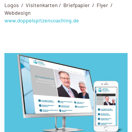
Logos / Visiten­karten / Brief­papier / Flyer /
Webdesign
www.doppelspitzencoaching.de