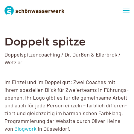
Doppelt spitze
Doppelspitzencoaching / Dr. Dürßen & Ellerbrok /
Wetzlar
Im Einzel und im Doppel gut: Zwei Coaches mit
ihrem spezi­ellen Blick für Zweier­teams in Führungs­
ebenen. Ihr Logo gibt es für die gemeinsame Arbeit
und auch für jede Person einzeln – farblich diffe­ren­
ziert und gleich­zeitig im harmo­ni­schen Farbklang.
Program­mierung der Website durch Oliver Heine
von
Blogwork
in Düsseldorf.