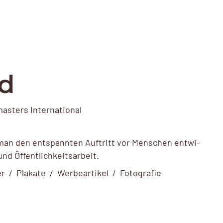
ld
asters International
m man den entspannten Auftritt vor Menschen entwi­
und Öffentlichkeitsarbeit.
 / Plakate / Werbe­ar­tikel / Fotografie